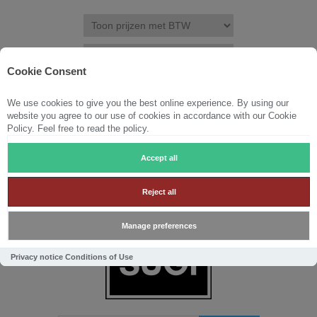
Cookie Consent
We use cookies to give you the best online experience. By using our
REGISTREREN
INLOGGEN
VERLANGLIJST
(0)
website you agree to our use of cookies in accordance with our Cookie
Policy. Feel free to read the policy.
WINKELWAGEN
0
Accept all
Reject all
Manage preferences
Privacy notice
Conditions of Use