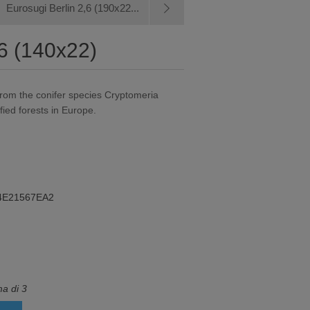
Eurosugi Berlin 2,6 (190x22...
,6 (140x22)
from the conifer species Cryptomeria
fied forests in Europe.
4E21567EA2
a di 3