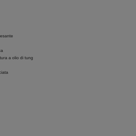
pesante
ca
ura a olio di tung
ciata