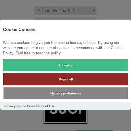
Cookie Consent
We use cookies to give you the best online experience. By using our
S'ENREGISTRER
CONNEXION
LISTE DE SOUHAITS
(0)
website you agree to our use of cookies in accordance with our Cookie
Policy. Feel free to read the policy.
PANIER
(0)
Accept all
Reject all
Manage preferences
Privacy notice
Conditions of Use