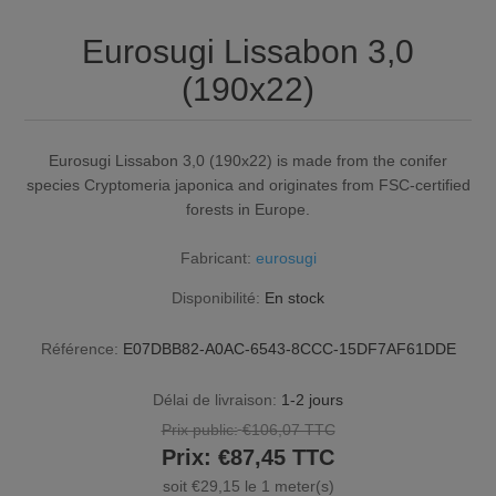
Eurosugi Lissabon 3,0
(190x22)
Eurosugi Lissabon 3,0 (190x22) is made from the conifer
species Cryptomeria japonica and originates from FSC-certified
forests in Europe.
Fabricant:
eurosugi
Disponibilité:
En stock
Référence:
E07DBB82-A0AC-6543-8CCC-15DF7AF61DDE
Délai de livraison:
1-2 jours
Prix public:
€106,07 TTC
Prix:
€87,45 TTC
soit €29,15 le 1 meter(s)