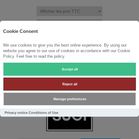
Cookie Consent
We use cookies to give you the best online experience. By using our
S'ENREGISTRER
CONNEXION
LISTE DE SOUHAITS
(0)
website you agree to our use of cookies in accordance with our Cookie
Policy. Feel free to read the policy.
PANIER
(0)
Accept all
Reject all
Manage preferences
Privacy notice
Conditions of Use