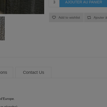
ions
Contact Us
 d'Europe.
par planche).