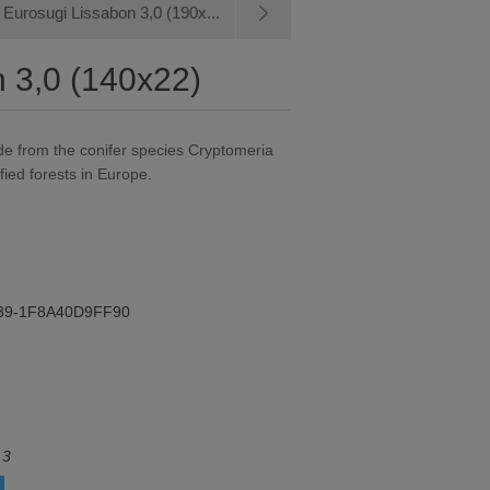
Eurosugi Lissabon 3,0 (190x...
 3,0 (140x22)
de from the conifer species Cryptomeria
fied forests in Europe.
39-1F8A40D9FF90
 3