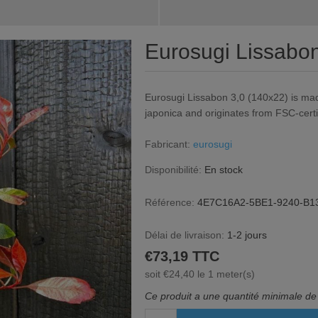
Eurosugi Lissabon
Eurosugi Lissabon 3,0 (140x22) is ma
japonica and originates from FSC-certi
Fabricant:
eurosugi
Disponibilité:
En stock
Référence:
4E7C16A2-5BE1-9240-B1
Délai de livraison:
1-2 jours
€73,19 TTC
soit €24,40 le 1 meter(s)
Ce produit a une quantité minimale de