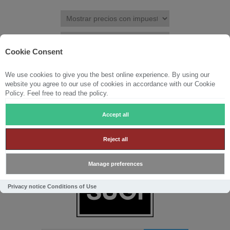
Cookie Consent
We use cookies to give you the best online experience. By using our
REGISTRAR
INICIAR SESIÓN
LISTA DE DESEOS
(0)
website you agree to our use of cookies in accordance with our Cookie
Policy. Feel free to read the policy.
CARRITO DE LA COMPRA
(0)
Accept all
Reject all
Manage preferences
Privacy notice
Conditions of Use