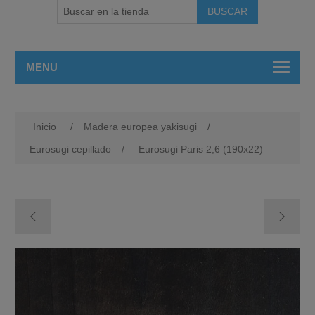
MENU
Inicio
/
Madera europea yakisugi
/
Eurosugi cepillado
/
Eurosugi Paris 2,6 (190x22)